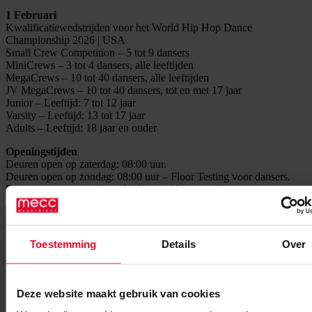
1 Februari
Kwalificatiewedstrijden voor het World Hip Hop Dance
Championship 2026 | USA
Small Crew Competition – 5 tot 9 dansers
MiniCrews – 3 tot 4 dansers, alle leeftijden
MegaCrews – 10 tot 40 dansers, alle leeftijden
JV MegaCrews – 10 tot 40 dansers, tot en met 17 jaar
Junior – Leeftijd: 7 tot 12 jaar
Varsity – Leeftijd: 13 tot 17 jaar
Adults – Leeftijd: 18 jaar en ouder
Openingstijden
Deuren open op zaterdag: 08:00 uur.
Deuren open op zondag: 08:00 uur – Floor Testing voor dansers.
Deuren open op zondag: 13:00 uur – Voor toeschouwers.
Toestemming
Details
Over
Deze website maakt gebruik van cookies