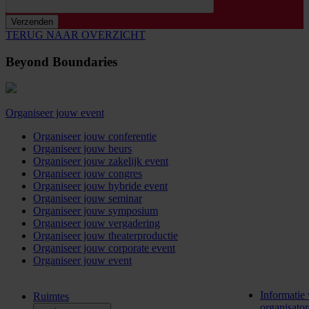
TERUG NAAR OVERZICHT
Beyond Boundaries
Organiseer jouw event
Organiseer jouw conferentie
Organiseer jouw beurs
Organiseer jouw zakelijk event
Organiseer jouw congres
Organiseer jouw hybride event
Organiseer jouw seminar
Organiseer jouw symposium
Organiseer jouw vergadering
Organiseer jouw theaterproductie
Organiseer jouw corporate event
Organiseer jouw event
Informatie
Ruimtes
organisato