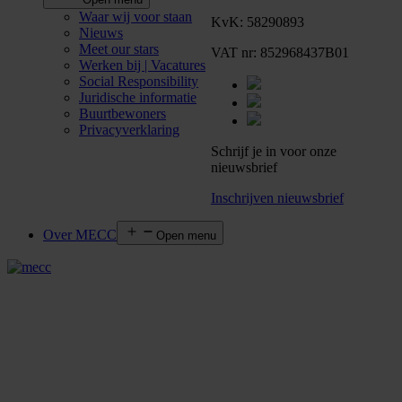
Waar wij voor staan
KvK: 58290893
Nieuws
Meet our stars
VAT nr: 852968437B01
Werken bij | Vacatures
Social Responsibility
Juridische informatie
Buurtbewoners
Privacyverklaring
Schrijf je in voor onze
nieuwsbrief
Inschrijven nieuwsbrief
Over MECC
Open menu