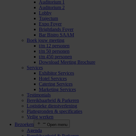
Auditorium 1
Auditorium 2
Lobby
Trajectum
Expo Foyer
Brightlands Foyer
Bar Bistro SAAM
Boek jouw meeting
t/m 12 personen
t/m 50 personen
t/m 450 personen
Download Meeting Brochure
Services
Exhibitor Services
Hotel Services
Catering Services
Marketing Services
Testimonials
Bereikbaarheid & Parkeren
Logistieke dienstverlening
Plattegronden & specificaties
Veilig werken
Bezoeken
Open menu
Agenda
Bereikbaarheid & Parkeren