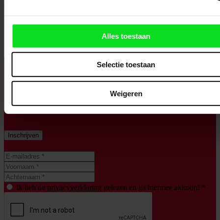
Geen zin om onnodig lang te wachten bij een betaalautomaat voor
of na het event? Koop dan vooraf online je uitrijkaart via onze
ParkWebshop.
Alles toestaan
PARKEERTICKET
Selectie toestaan
Op de hoogte zijn en blijven? Schrijf je in
Weigeren
voor onze nieuwsbrief.
Inschrijven
Ik heb de
privacyverklaring
gelezen en ga hiermee akkoord *