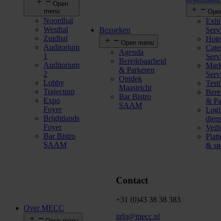
Open
menu
Ope
Noordhal
Exhi
Westhal
Bezoeken
Serv
Zuidhal
Hote
Open menu
Auditorium
Cate
Agenda
1
Serv
Bereikbaarheid
Auditorium
Mark
& Parkeren
2
Serv
Ontdek
Lobby
Test
Maastricht
Trajectum
Bere
Bar Bistro
Expo
& Pa
SAAM
Foyer
Logi
Brightlands
dien
Foyer
Veil
Bar Bistro
Plat
SAAM
& spe
Contact
+31 (0)43 38 38 383
Over MECC
info@mecc.nl
Open menu