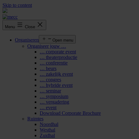
Skip to content
Menu
Close
Organiseren
Open menu
Organiseer jouw …
… corporate event
… theaterproductie
… conferentie
… beurs
… zakelijk event
… congres
… hybride event
… seminar
… symposium
… vergadering
… event
Download Corporate Brochure
Ruimtes
Noordhal
Westhal
Zuidhal